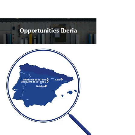
Opportunities Iberia
Villanueva de la Torre
Calaf
Villanueva de la Torre 2
Nobleja